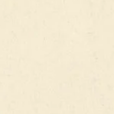
CAPTAIN PUB
L’équipe du Captain Pub vous accueille tous les jours pour
partager nos spécialités avec vos proches dans une ambiance
typiquement irlandaise. A très vite !
SUIVEZ-NOUS !
CONTACTEZ-NOUS