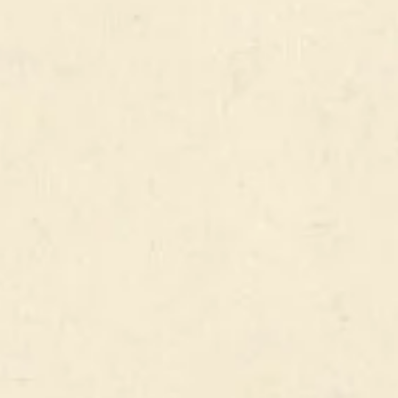
VOIR TOUS NOS PRODUITS
CAPTAIN PUB
L’équipe du Captain Pub vous accueille tous les jours pour
partager nos spécialités avec vos proches dans une ambiance
typiquement irlandaise. A très vite !