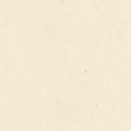
FERMER
VOIR LA LISTE DES PRODUITS
FISH AND
CHIPS, FRITES
MAISON,
SALADE