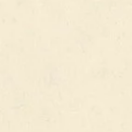
% ALC.