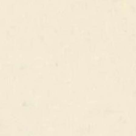
SUIVEZ-NOUS !
CONTACTEZ-NOUS
gestion.captain@gmail.com
tél. 04 50 45 79 80
Avec le soutien de
Nous utilisons des cookies sur notre site web pour vous offrir l'expérience la
plus pertinente en mémorisant vos préférences et vos visites répétées. En
cliquant sur "Accepter", vous consentez à l'utilisation de TOUS les cookies.