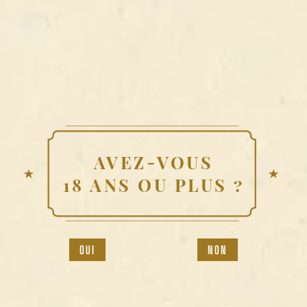
PRODUIT PRÉCÉDENT
PRODUIT SUIVANT
NOS MEILLEURS BREUVAGES
AVEZ-VOUS
DU MOMENT
18 ANS OU PLUS ?
NON
OUI
STEAK, FRITES
MAISON, SALADE