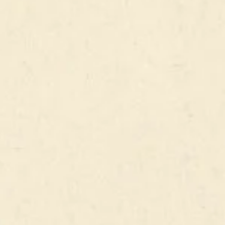
CAPTAIN PUB
L’équipe du Captain Pub vous accueille tous les jours pour
partager nos spécialités avec vos proches dans une ambiance
typiquement irlandaise. A très vite !
SUIVEZ-NOUS !
CONTACTEZ-NOUS