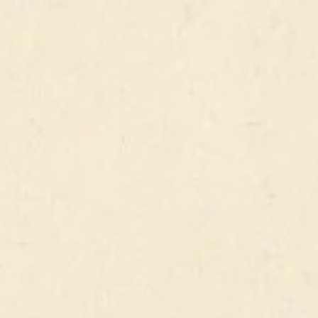
CAPTAIN PUB
L’équipe du Captain Pub vous accueille tous les jours pour
partager nos spécialités avec vos proches dans une ambiance
typiquement irlandaise. A très vite !
SUIVEZ-NOUS !