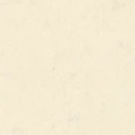
SHERRY
HIGHLAND
46% ALC.
COMPOSITION
Voir la carte
PRODUIT PRÉCÉDENT
PRODUIT SUIVANT