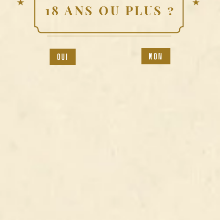
18 ANS OU PLUS ?
NON
OUI